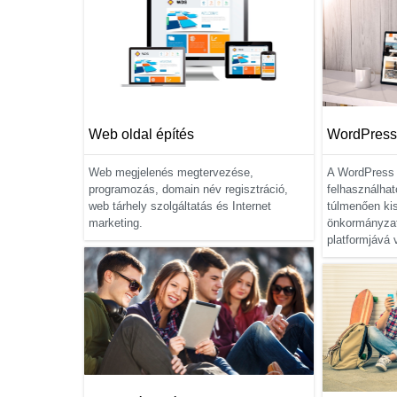
Web oldal építés
WordPress
Web megjelenés megtervezése,
A WordPress 
programozás, domain név regisztráció,
felhasználhat
web tárhely szolgáltatás és Internet
túlmenően kis
marketing.
önkormányza
platformjává v