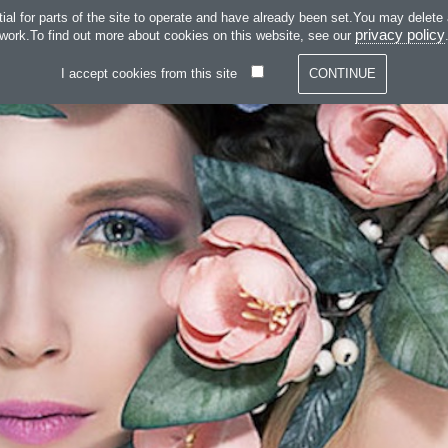
KILÉPÉS A TARTALOMBA
 for parts of the site to operate and have already been set.You may delete and
SZOLGÁLTATÁSOK
WEB
privacy policy
work.To find out more about cookies on this website, see our
I accept cookies from this site