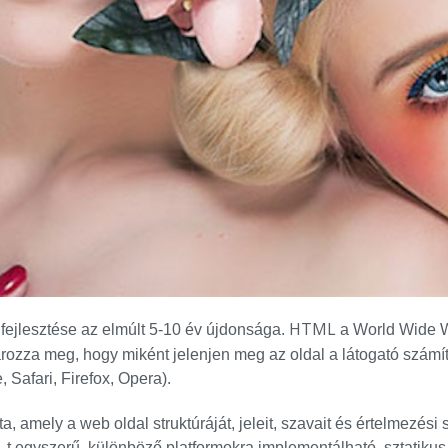
HTML
fejlesztése az elmúlt 5-10 év újdonsága.
a World Wide W
ározza meg, hogy miként jelenjen meg az oldal a látogató szám
 Safari, Firefox, Opera).
ta, amely a web oldal struktúráját, jeleit, szavait és értelmezés
-t egyszerű, különböző platformokra implementálható, sztatikus