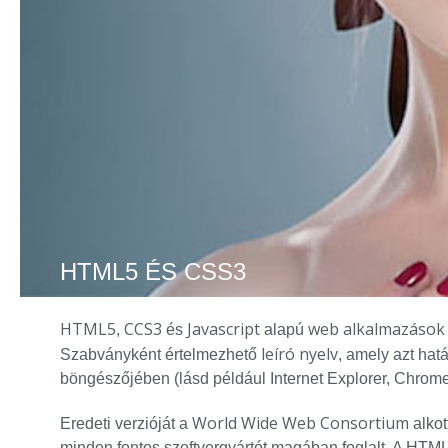
HTML5 ÉS CSS3
HTML5
CCS3
Javascript
web alkalmazások
,
és
alapú
leíró nyelv
Szabványként értelmezhető
, amely azt hat
böngészőjében (lásd például Internet Explorer, Chrome,
World Wide Web Consortium
Eredeti verzióját a
alkot
minden fontos szoftvergyártót magában foglalt. A HTML