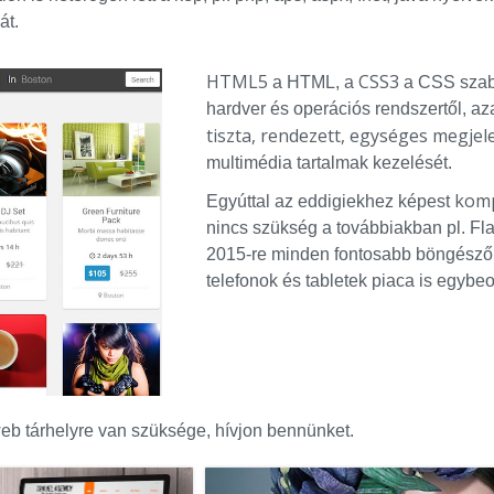
át.
HTML5
CSS3
a HTML, a
a CSS szab
hardver és operációs rendszertől, aza
tiszta, rendezett, egységes megjel
multimédia tartalmak kezelését.
komp
Egyúttal az eddigiekhez képest
nincs szükség a továbbiakban pl. Fla
2015-re minden fontosabb böngésző H
telefonok és tabletek piaca is egybe
b tárhelyre van szüksége, hívjon bennünket.