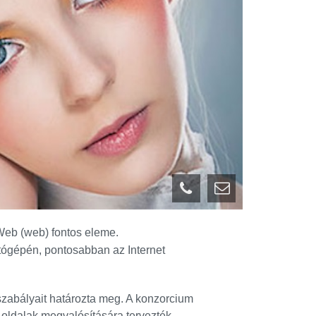
eb (web) fontos eleme.
ítógépén, pontosabban az Internet
i szabályait határozta meg. A konzorcium
 oldalak megvalósítására tervezték.