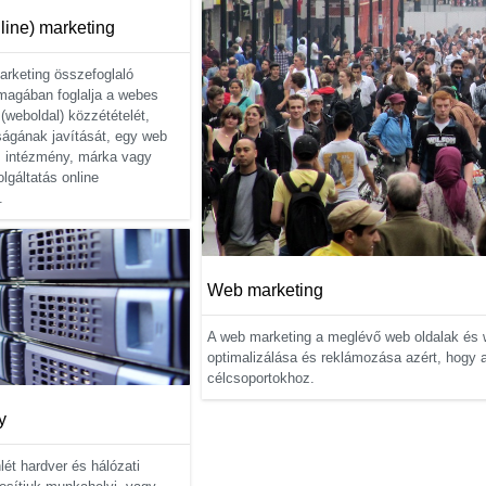
nline) marketing
arketing összefoglaló
magában foglalja a webes
 (weboldal) közzétételét,
ságának javítását, egy web
at, intézmény, márka vagy
lgáltatás online
.
Web marketing
A web marketing a meglévő web oldalak és w
optimalizálása és reklámozása azért, hogy 
célcsoportokhoz.
y
lét hardver és hálózati