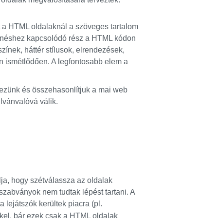
t a HTML oldalaknál a szöveges tartalom
lenéshez kapcsolódó rész a HTML kódon
 színek, háttér stílusok, elrendezések,
n ismétlődően. A legfontosabb elem a
ezünk és összehasonlítjuk a mai web
lvánvalóvá válik.
ja, hogy szétválassza az oldalak
szabványok nem tudtak lépést tartani. A
lejátszók kerültek piacra (pl.
ekkel, bár ezek csak a HTML oldalak