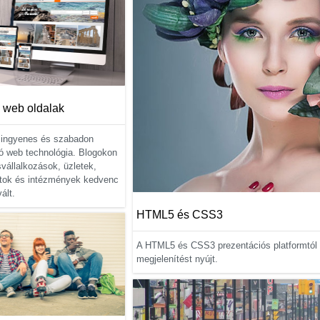
 web oldalak
ingyenes és szabadon
ó web technológia. Blogokon
vállalkozások, üzletek,
tok és intézmények kedvenc
ált.
HTML5 és CSS3
A HTML5 és CSS3 prezentációs platformtól f
megjelenítést nyújt.