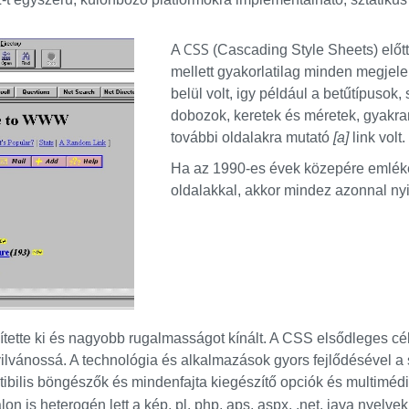
CSS
A
(Cascading Style Sheets) előt
mellett gyakorlatilag minden megje
belül volt, igy például a betűtípusok,
dobozok, keretek és méretek, gyakra
további oldalakra mutató
[a]
link volt.
Ha az 1990-es évek közepére emlék
oldalakkal, akkor mindez azonnal nyi
ette ki és nagyobb rugalmasságot kínált. A CSS elsődleges cél
ilvánossá. A technológia és alkalmazások gyors fejlődésével a 
ilis böngészők és mindenfajta kiegészítő opciók és multimédia 
on is heterogén lett a kép, pl. php, aps, aspx, .net, java nyelv