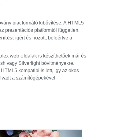
vány piacformáló kibővítése. A HTML5
z prezentációs platformtól független,
enítést
igért és hozott, beleértve a
lex web oldalak
is készíthetőek már és
sh vagy Silverlight bővítményekre.
TML5 kompatibilis lett, igy az okos
olvadt a számítógépekével.