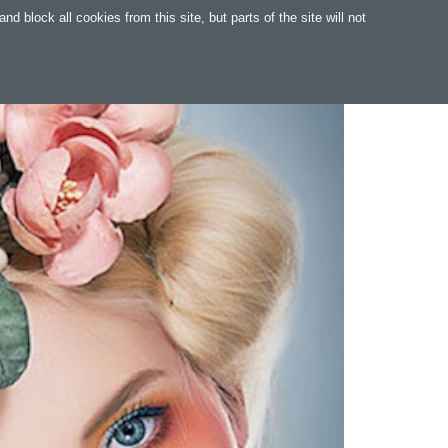
 block all cookies from this site, but parts of the site will not
SZOFTVER
TÁMOGATÁS
ENGLISH
.