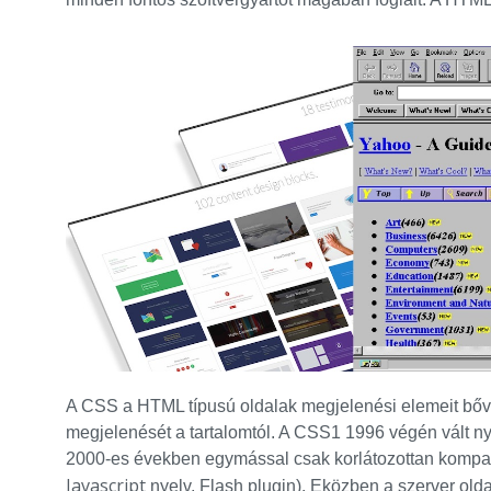
A CSS a HTML típusú oldalak megjelenési elemeit bővít
megjelenését a tartalomtól. A CSS1 1996 végén vált ny
2000-es években egymással csak korlátozottan kompatib
Javascript
nyelv, Flash plugin). Eközben a szerver oldal