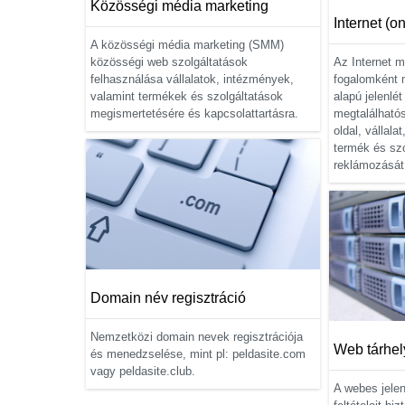
Közösségi média marketing
Internet (o
A közösségi média marketing (SMM)
közösségi web szolgáltatások
Az Internet m
felhasználása vállalatok, intézmények,
fogalomként 
valamint termékek és szolgáltatások
alapú jelenlét
megismertetésére és kapcsolattartásra.
megtalálható
oldal, vállal
termék és szo
reklámozását
Domain név regisztráció
Nemzetközi domain nevek regisztrációja
Web tárhel
és menedzselése, mint pl: peldasite.com
vagy peldasite.club.
A webes jelen