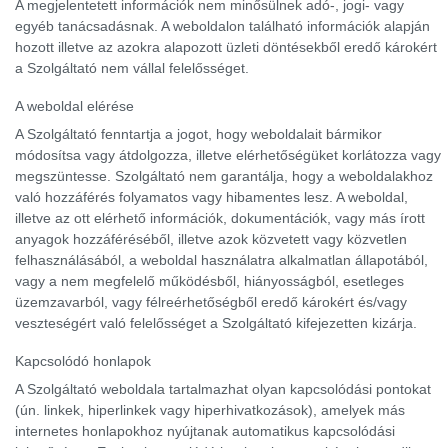
A megjelentetett információk nem minősülnek adó-, jogi- vagy
egyéb tanácsadásnak. A weboldalon található információk alapján
hozott illetve az azokra alapozott üzleti döntésekből eredő károkért
a Szolgáltató nem vállal felelősséget.
A weboldal elérése
A Szolgáltató fenntartja a jogot, hogy weboldalait bármikor
módosítsa vagy átdolgozza, illetve elérhetőségüket korlátozza vagy
megszüntesse. Szolgáltató nem garantálja, hogy a weboldalakhoz
való hozzáférés folyamatos vagy hibamentes lesz. A weboldal,
illetve az ott elérhető információk, dokumentációk, vagy más írott
anyagok hozzáféréséből, illetve azok közvetett vagy közvetlen
felhasználásából, a weboldal használatra alkalmatlan állapotából,
vagy a nem megfelelő működésből, hiányosságból, esetleges
üzemzavarból, vagy félreérhetőségből eredő károkért és/vagy
veszteségért való felelősséget a Szolgáltató kifejezetten kizárja.
Kapcsolódó honlapok
A Szolgáltató weboldala tartalmazhat olyan kapcsolódási pontokat
(ún. linkek, hiperlinkek vagy hiperhivatkozások), amelyek más
internetes honlapokhoz nyújtanak automatikus kapcsolódási