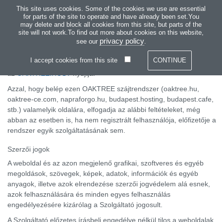
Keresés
This site uses cookies. Some of the cookies we use are essential
OAKTREE
for parts of the site to operate and have already been set.You
may delete and block all cookies from this site, but parts of the
Elsődle
JOGI NYILATKOZAT
site will not work.To find out more about cookies on this website,
KILÉPÉS
Általános tájékoztatás
menü
privacy policy
see our
.
A
A weboldalt a WDS (USA) tervezte és üzemelteti nemzetközi
TARTALOMBA
I accept cookies from this site
ügyfelei és online látogatói számára, mint Szolgáltató. A tárhelyet
az
OAKTREE.HOST
nyújtja.
Azzal, hogy belép ezen OAKTREE szájtrendszer (oaktree.hu,
oaktree-ce.com, napraforgo.hu, budapest.hosting, budapest.cafe,
stb.) valamelyik oldalára, elfogadja az alábbi feltételeket, még
abban az esetben is, ha nem regisztrált felhasználója, előfizetője a
rendszer egyik szolgáltatásának sem.
Szerzői jogok
A weboldal és az azon megjelenő grafikai, szoftveres és egyéb
megoldások, szövegek, képek, adatok, információk és egyéb
anyagok, illetve azok elrendezése szerzői jogvédelem alá esnek,
azok felhasználására és minden egyes felhasználás
engedélyezésére kizárólag a Szolgáltató jogosult.
A Szolgáltató előzetes írásbeli engedélye nélkül tilos a weboldalak