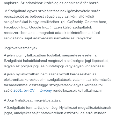
naplózza. Az adatokhoz kizárólag az adatkezelő fér hozzá.
A Szolgáltató egyes szolgáltatásainak igénybevétele során
regisztrációt és belépést végző vagy azt könnyítő külső
szolgáltatókkal is együttműködhet. (pl. GoDaddy, Oaktree.host,
Facebook Inc., Google Inc., ). Ezen külső szolgáltatók
rendszereiben az ott megadott adatok tekintetében a külső
szolgáltatók saját adatvédelmi irányelvei az irányadók.
Jogkövetkezmények
A jelen jogi nyilatkozatban foglaltak megsértése esetén a
Szolgáltató haladéktalanul megteszi a szükséges jogi lépéseket,
legyen az polgári jogi, és büntetőjogi vagy egyéb vonatkozású.
A jelen nyilatkozatban nem szabályozott kérdésekben az
elektronikus kereskedelmi szolgáltatások, valamint az információs
társadalommal összefüggő szolgáltatások egyes kérdéseiről
szóló
2001. évi CVIII. törvény
rendelkezéseit kell alkalmazni.
A Jogi Nyilatkozat megváltoztatása
A Szolgáltató fenntartja jelen Jogi Nyilatkozat megváltoztatásának
jogát, amelyeket saját hatáskörében eszközöl, de erről minden