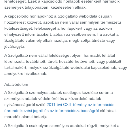
lehetőséget. Ezek a kapcsolódó honlapok esetenként harmadik
személyek tulajdonában, kezelésében állnak.
A kapcsolódó honlapokhoz a Szolgáltató weboldala csupán
hozzáférést közvetít, azonban nem vállal semmilyen természetű
kötelezettséget, felelősséget a honlapokért vagy az azokon
elhelyezett információkért, abban az esetben sem, ha azokat a
Szolgáltató valamely alkalmazottja, megbízottja átnézte vagy
jóváhagyta.
A Szolgáltató nem vállal felelősséget olyan, harmadik fél által
létrehozott, továbbított, tárolt, hozzáférhetővé tett, vagy publikált
tartalmakért, melyekhez Szolgáltató weboldalai kapcsolódnak, vagy
amelyekre hivatkoznak.
Adatvédelem
A Szolgáltató személyes adatok esetleges kezelése során a
személyes adatok védelméről és a közérdekű adatok
nyilvánosságáról szóló
2011 évi CXII. törvény az információs
önrendelkezési jogról és az információszabadságról
előírásait
maradéktalanul betartja.
A Szolgáltató csak olyan személyes adatokat rögzít, melyeket a