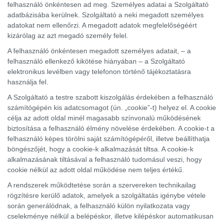
felhasználó önkéntesen ad meg. Személyes adatai a Szolgáltató
adatbázisába kerülnek. Szolgáltató a neki megadott személyes
adatokat nem ellenőrzi. A megadott adatok megfelelőségéért
kizárólag az azt megadó személy felel.
A felhasználó önkéntesen megadott személyes adatait, – a
felhasználó ellenkező kikötése hiányában – a Szolgáltató
elektronikus levélben vagy telefonon történő tájékoztatásra
használja fel.
A Szolgáltató a testre szabott kiszolgálás érdekében a felhasználó
számítógépén kis adatcsomagot (ún. „cookie”-t) helyez el. A cookie
célja az adott oldal minél magasabb színvonalú működésének
biztosítása a felhasználó élmény növelése érdekében. A cookie-t a
felhasználó képes törölni saját számítógépéről, illetve beállíthatja
böngészőjét, hogy a cookie-k alkalmazását tiltsa. A cookie-k
alkalmazásának tiltásával a felhasználó tudomásul veszi, hogy
cookie nélkül az adott oldal működése nem teljes értékű.
A rendszerek működtetése során a szervereken technikailag
rögzítésre kerülő adatok, amelyek a szolgáltatás igénybe vétele
során generálódnak, a felhasználó külön nyilatkozata vagy
cselekménye nélkül a belépéskor, illetve kilépéskor automatikusan