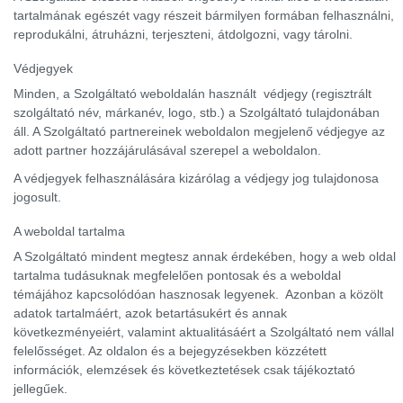
tartalmának egészét vagy részeit bármilyen formában felhasználni,
reprodukálni, átruházni, terjeszteni, átdolgozni, vagy tárolni.
Védjegyek
Minden, a Szolgáltató weboldalán használt védjegy (regisztrált
szolgáltató név, márkanév, logo, stb.) a Szolgáltató tulajdonában
áll. A Szolgáltató partnereinek weboldalon megjelenő védjegye az
adott partner hozzájárulásával szerepel a weboldalon.
A védjegyek felhasználására kizárólag a védjegy jog tulajdonosa
jogosult.
A weboldal tartalma
A Szolgáltató mindent megtesz annak érdekében, hogy a web oldal
tartalma tudásuknak megfelelően pontosak és a weboldal
témájához kapcsolódóan hasznosak legyenek. Azonban a közölt
adatok tartalmáért, azok betartásukért és annak
következményeiért, valamint aktualitásáért a Szolgáltató nem vállal
felelősséget. Az oldalon és a bejegyzésekben közzétett
információk, elemzések és következtetések csak tájékoztató
jellegűek.